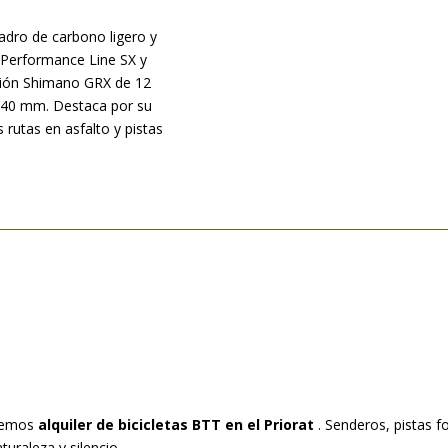
dro de carbono ligero y
Performance Line SX y
isión Shimano GRX de 12
e 40 mm. Destaca por su
as rutas en asfalto y pistas
ecemos
alquiler de bicicletas BTT en el Priorat
. Senderos, pistas f
uraleza y silencio.